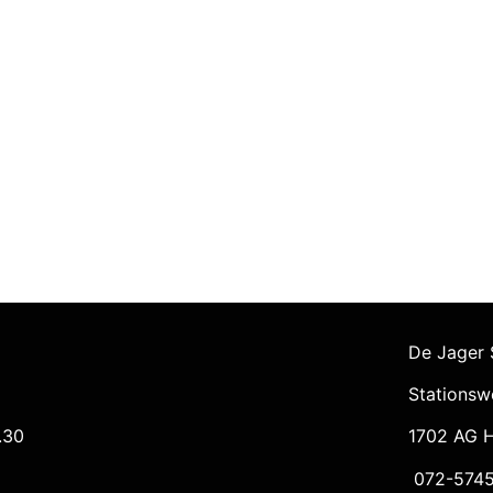
De Jager 
Stationsw
.30
1702 AG 
072-5745