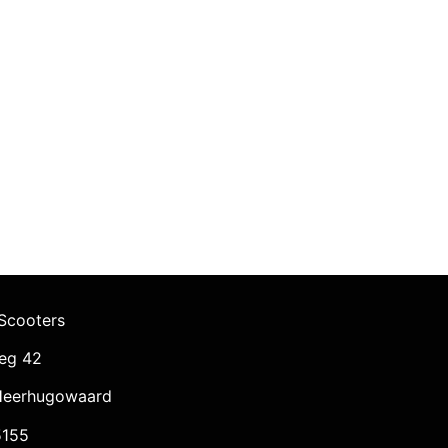
Scooters
eg 42
Heerhugowaard
155