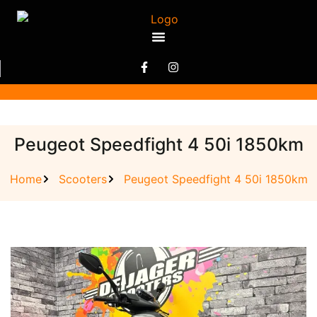
Peugeot Speedfight 4 50i 1850km
Home
Scooters
Peugeot Speedfight 4 50i 1850km