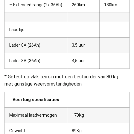
– Extended range(2x 36Ah)
260km
180km
Laadtijd:
Lader 8A (26Ah)
3,5 uur
Lader 8A (36Ah)
4,5 uur
* Getest op vlak terrein met een bestuurder van 80 kg
met gunstige weersomstandigheden.
Voertuig specificaties
Maximaal laadvermogen
170Kg
Gewicht
89Kg