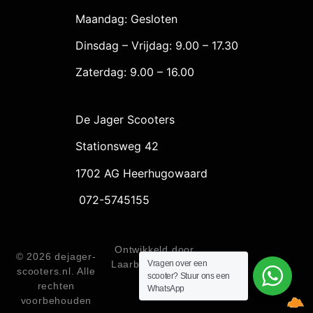
Maandag: Gesloten
Dinsdag – Vrijdag: 9.00 – 17.30
Zaterdag: 9.00 – 16.00
De Jager Scooters
Stationsweg 42
1702 AG Heerhugowaard
072-5745155
Ontwikkeld door
© 2026 dejager-
Vragen over een
Laarberg Internet
scooters.nl. Alle
scooter? Stuur ons een
rechten
WhatsApp
voorbehouden