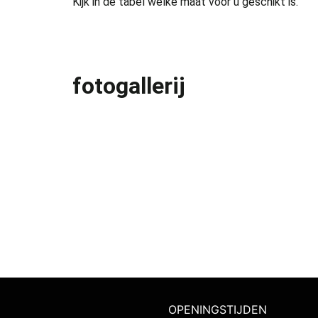
Kijk in de tabel welke maat voor u geschikt is.
fotogallerij
OPENINGSTIJDEN