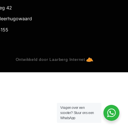
eg 42
Heerhugowaard
155
Ontwikkeld door Laarberg Internet
Vragen over een
scooter? Stuur ons een
WhatsApp